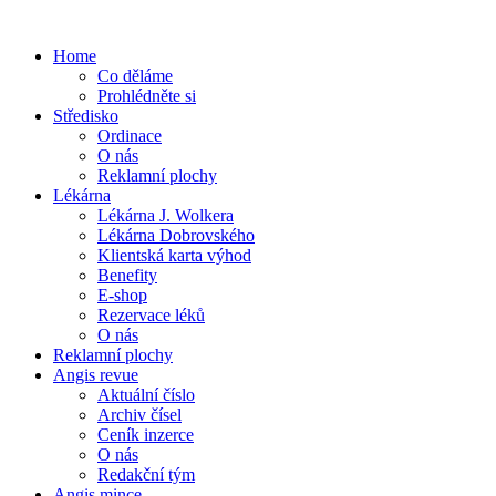
Home
Co děláme
Prohlédněte si
Středisko
Ordinace
O nás
Reklamní plochy
Lékárna
Lékárna J. Wolkera
Lékárna Dobrovského
Klientská karta výhod
Benefity
E-shop
Rezervace léků
O nás
Reklamní plochy
Angis revue
Aktuální číslo
Archiv čísel
Ceník inzerce
O nás
Redakční tým
Angis mince