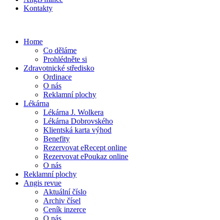
Kontakty
Home
Co děláme
Prohlédněte si
Zdravotnické středisko
Ordinace
O nás
Reklamní plochy
Lékárna
Lékárna J. Wolkera
Lékárna Dobrovského
Klientská karta výhod
Benefity
Rezervovat eRecept online
Rezervovat ePoukaz online
O nás
Reklamní plochy
Angis revue
Aktuální číslo
Archiv čísel
Ceník inzerce
O nás