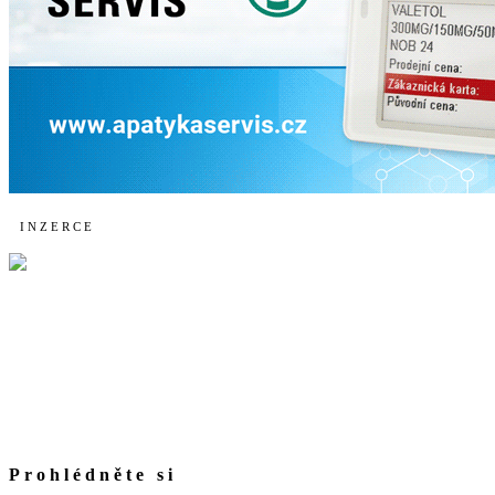
I N Z E R C E
Prohlédněte si