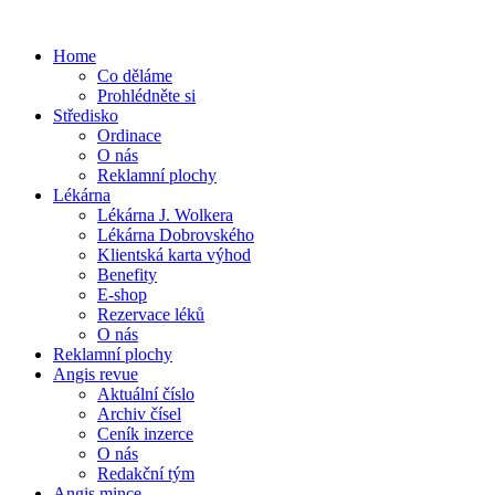
Home
Co děláme
Prohlédněte si
Středisko
Ordinace
O nás
Reklamní plochy
Lékárna
Lékárna J. Wolkera
Lékárna Dobrovského
Klientská karta výhod
Benefity
E-shop
Rezervace léků
O nás
Reklamní plochy
Angis revue
Aktuální číslo
Archiv čísel
Ceník inzerce
O nás
Redakční tým
Angis mince