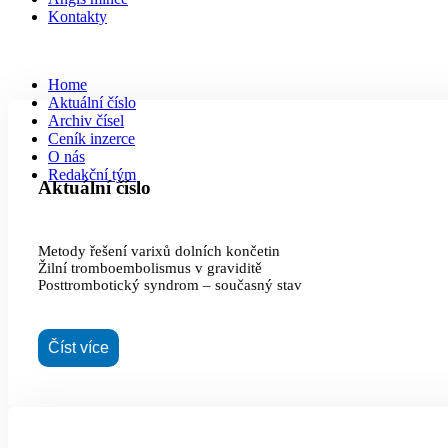
Kontakty
Home
Aktuální číslo
Archiv čísel
Ceník inzerce
O nás
Redakční tým
Aktuální číslo
Metody řešení varixů dolních končetin
Žilní tromboembolismus v graviditě
Posttrombotický syndrom – současný stav
Číst více