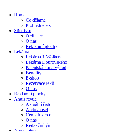
Home
Co děláme
Prohlédněte si
Středisko
Ordinace
O nás
Reklamní plochy
Lékárna
Lékárna J. Wolkera
Lékárna Dobrovského
Klientská karta výhod
Benefity
E-shop
Rezervace léků
O nás
Reklamní plochy
Angis revue
Aktuální číslo
Archiv čísel
Ceník inzerce
O nás
Redakční tým
Angis mince