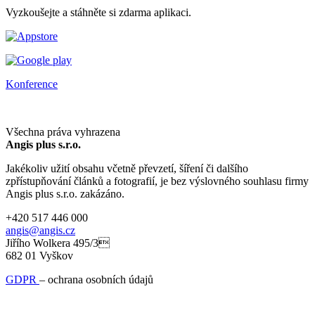
Vyzkoušejte a stáhněte si zdarma aplikaci.
Konference
Všechna práva vyhrazena
Angis plus s.r.o.
Jakékoliv užití obsahu včetně převzetí, šíření či dalšího
zpřístupňování článků a fotografií, je bez výslovného souhlasu firmy
Angis plus s.r.o. zakázáno.
+420 517 446 000
angis@angis.cz
Jiřího Wolkera 495/3
682 01 Vyškov
GDPR
– ochrana osobních údajů