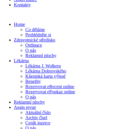
Kontakty
Home
Co děláme
Prohlédněte si
Zdravotnické středisko
Ordinace
O nás
Reklamní plochy
Lékárna
Lékárna J. Wolkera
Lékárna Dobrovského
Klientská karta výhod
Benefity
Rezervovat eRecept online
Rezervovat ePoukaz online
O nás
Reklamní plochy
Angis revue
Aktuální číslo
Archiv čísel
Ceník inzerce
O nás