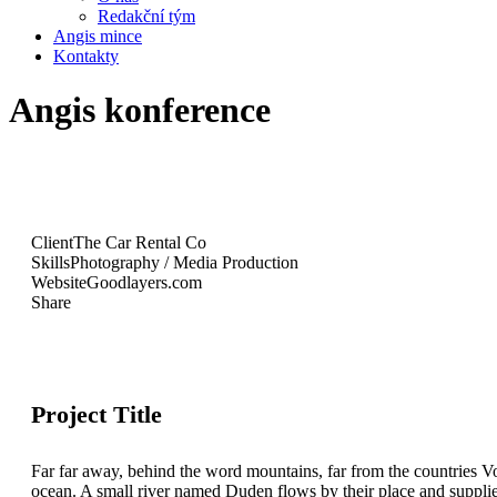
Redakční tým
Angis mince
Kontakty
Angis konference
Client
The Car Rental Co
Skills
Photography / Media Production
Website
Goodlayers.com
Share
Project Title
Far far away, behind the word mountains, far from the countries Vo
ocean. A small river named Duden flows by their place and supplies i