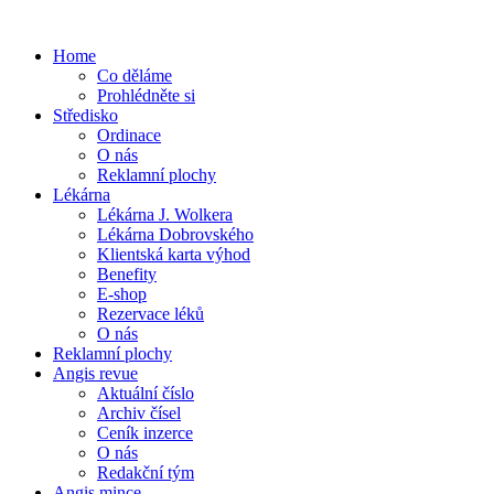
Home
Co děláme
Prohlédněte si
Středisko
Ordinace
O nás
Reklamní plochy
Lékárna
Lékárna J. Wolkera
Lékárna Dobrovského
Klientská karta výhod
Benefity
E-shop
Rezervace léků
O nás
Reklamní plochy
Angis revue
Aktuální číslo
Archiv čísel
Ceník inzerce
O nás
Redakční tým
Angis mince