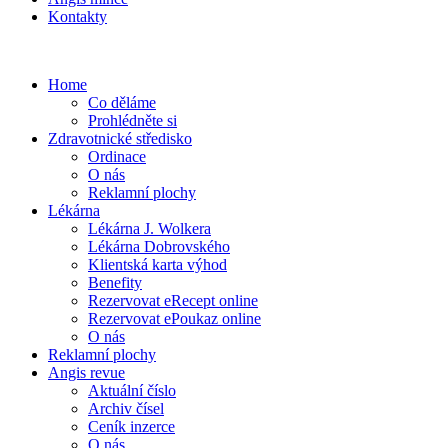
Kontakty
Home
Co děláme
Prohlédněte si
Zdravotnické středisko
Ordinace
O nás
Reklamní plochy
Lékárna
Lékárna J. Wolkera
Lékárna Dobrovského
Klientská karta výhod
Benefity
Rezervovat eRecept online
Rezervovat ePoukaz online
O nás
Reklamní plochy
Angis revue
Aktuální číslo
Archiv čísel
Ceník inzerce
O nás