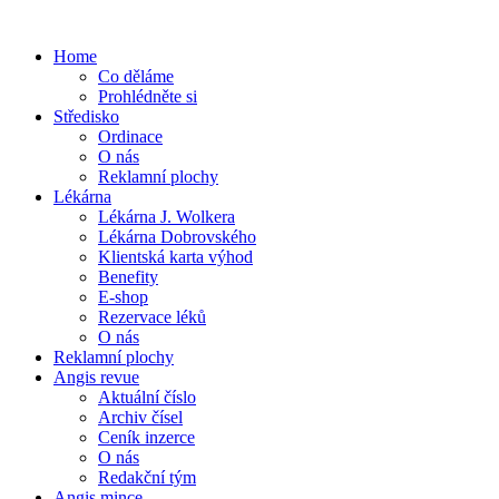
Home
Co děláme
Prohlédněte si
Středisko
Ordinace
O nás
Reklamní plochy
Lékárna
Lékárna J. Wolkera
Lékárna Dobrovského
Klientská karta výhod
Benefity
E-shop
Rezervace léků
O nás
Reklamní plochy
Angis revue
Aktuální číslo
Archiv čísel
Ceník inzerce
O nás
Redakční tým
Angis mince