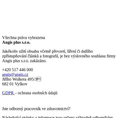
Všechna práva vyhrazena
Angis plus s.r.o.
Jakékoliv užití obsahu včetně převzetí, šíření či dalšího
zpřístupňování článků a fotografií, je bez výslovného souhlasu firmy
Angis plus s.r.o. zakázáno.
+420 517 446 000
angis@angis.cz
Jiřího Wolkera 495/3
682 01 Vyškov
GDPR
– ochrana osobních údajů
Jste odborný pracovník ve zdravotnictví?
Následující stránky a informace jsou určeny výhradně odborníkům,