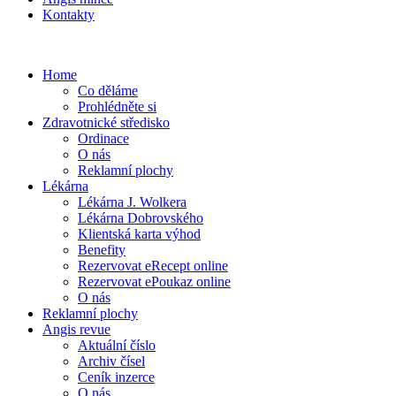
Kontakty
Home
Co děláme
Prohlédněte si
Zdravotnické středisko
Ordinace
O nás
Reklamní plochy
Lékárna
Lékárna J. Wolkera
Lékárna Dobrovského
Klientská karta výhod
Benefity
Rezervovat eRecept online
Rezervovat ePoukaz online
O nás
Reklamní plochy
Angis revue
Aktuální číslo
Archiv čísel
Ceník inzerce
O nás