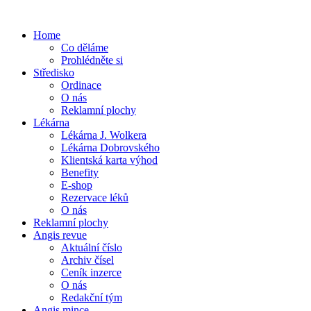
Home
Co děláme
Prohlédněte si
Středisko
Ordinace
O nás
Reklamní plochy
Lékárna
Lékárna J. Wolkera
Lékárna Dobrovského
Klientská karta výhod
Benefity
E-shop
Rezervace léků
O nás
Reklamní plochy
Angis revue
Aktuální číslo
Archiv čísel
Ceník inzerce
O nás
Redakční tým
Angis mince