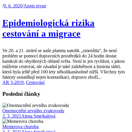
/
9. 6. 2020
/
Angis revue
Epidemiologická rizika
cestování a migrace
Ve 20. a 21. století se naše planeta natolik „zmenšila“, že není
problém se pomocí dopravních prostředků do 24 hodin dostat
kamkoli do obydlených oblastí světa. Není to jen rychlost, s jakou
můžeme cestovat, ale zásadní je také zalidněnost a hustota sídel,
která byla ještě před 100 lety několikanásobně nižší. Všechny tyto
faktory usnadňují nejen komunikaci, dopravu zboží...
AR 3-2019
,
Cestování
Poslední články
Onemocnění zevního zvukovodu
3. 3. 2021
Alena Smejkalová
Menierova choroba
3. 3. 2021
Alena Smejkalová