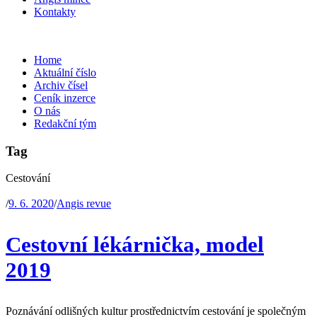
Kontakty
Home
Aktuální číslo
Archiv čísel
Ceník inzerce
O nás
Redakční tým
Tag
Cestování
/
9. 6. 2020
/
Angis revue
Cestovní lékárnička, model
2019
Poznávání odlišných kultur prostřednictvím cestování je společným