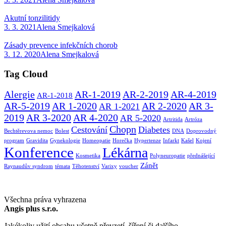
Akutní tonzilitidy
3. 3. 2021
Alena Smejkalová
Zásady prevence infekčních chorob
3. 12. 2020
Alena Smejkalová
Tag Cloud
Alergie
AR-1-2019
AR-2-2019
AR-4-2019
AR-1-2018
AR-5-2019
AR 1-2020
AR 2-2020
AR 3-
AR 1-2021
2019
AR 3-2020
AR 4-2020
AR 5-2020
Artritida
Artróza
Chopn
Cestování
Diabetes
Bechtěrevova nemoc
Bolest
DNA
Doprovodný
program
Gravidita
Gynekologie
Homeopatie
Horečka
Hypertenze
Infarkt
Kašel
Kojení
Konference
Lékárna
Kosmetika
Polyneuropatie
přednášející
Zánět
Raynaudův syndrom
témata
Těhotenství
Varixy
voucher
Všechna práva vyhrazena
Angis plus s.r.o.
Jakékoliv užití obsahu včetně převzetí, šíření či dalšího