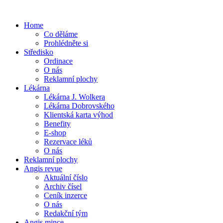
Home
Co děláme
Prohlédněte si
Středisko
Ordinace
O nás
Reklamní plochy
Lékárna
Lékárna J. Wolkera
Lékárna Dobrovského
Klientská karta výhod
Benefity
E-shop
Rezervace léků
O nás
Reklamní plochy
Angis revue
Aktuální číslo
Archiv čísel
Ceník inzerce
O nás
Redakční tým
Angis mince