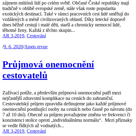
zájmem miliónů lidí po celém světě. Občané České republiky mají
tradičně v oblibě evropské země, stále však roste popularita
exotických destinací. Také v rámci pracovních cest lidé směřují do
vzdálených a méně civilizovaných oblastí. Díky letecké dopravě
dnes běžně cestují i malé děti, starší a chronicky nemocní lidé,
těhotné ženy. Každá z těchto skupin...
AR 3-2019
,
Cestování
/
9. 6. 2020
/
Angis revue
Průjmová onemocnění
cestovatelů
Zažívací potíže, a především průjmová onemocnění patří mezi
nejčastější zdravotní komplikace na cestách do zahraniční.
Cestovatelský průjem zpravidla definujeme jako každé průjmové
onemocnění postihující osoby na cestách nebo časně po návratu (do
7 až 10 dní). Obecně za průjem považujeme změnu ve frekvenci či
konzistenci stolice oproti „individuálnímu normálu“. Mezi příznaky
se vedle řídkých až vodnatých...
AR 3-2019
,
Cestování