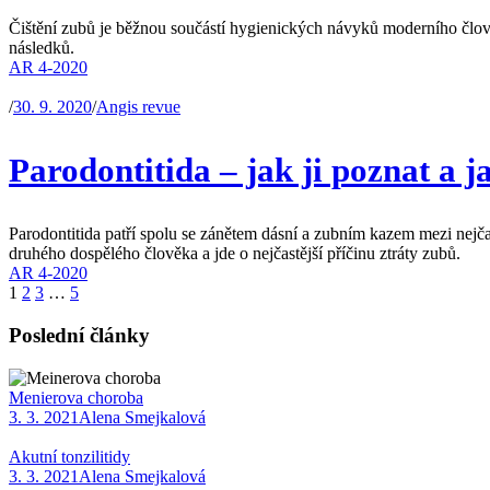
Čištění zubů je běžnou součástí hygienických návyků moderního člově
následků.
AR 4-2020
/
30. 9. 2020
/
Angis revue
Parodontitida – jak ji poznat a ja
Parodontitida patří spolu se zánětem dásní a zubním kazem mezi nejča
druhého dospělého člověka a jde o nejčastější příčinu ztráty zubů.
AR 4-2020
1
2
3
…
5
Poslední články
Menierova choroba
3. 3. 2021
Alena Smejkalová
Akutní tonzilitidy
3. 3. 2021
Alena Smejkalová