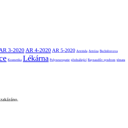
AR 3-2020
AR 4-2020
AR 5-2020
Artritida
Artróza
Bechtěrevova
ce
Lékárna
Kosmetika
Polyneuropatie
přednášející
Raynaudův syndrom
témata
. zakázáno.