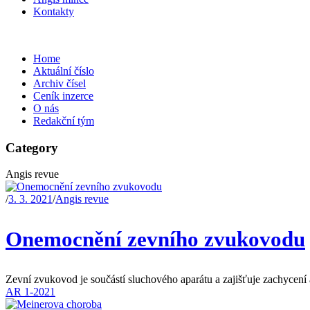
Kontakty
Home
Aktuální číslo
Archiv čísel
Ceník inzerce
O nás
Redakční tým
Category
Angis revue
/
3. 3. 2021
/
Angis revue
Onemocnění zevního zvukovodu
Zevní zvukovod je součástí sluchového aparátu a zajišťuje zachycení 
AR 1-2021