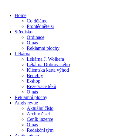
Home
Co děláme
Prohlédněte si
Středisko
Ordinace
O nás
Reklamní plochy
Lékárna
Lékárna J. Wolkera
Lékárna Dobrovského
Klientská karta výhod
Benefity
E-shop
Rezervace léků
O nás
Reklamní plochy
Angis revue
Aktuální číslo
Archiv čísel
Ceník inzerce
O nás
Redakční tým
Angis mince