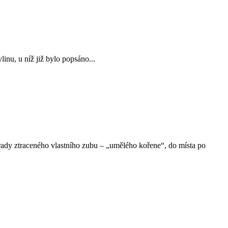
inu, u níž již bylo popsáno...
áhrady ztraceného vlastního zubu – „umělého kořene“, do místa po