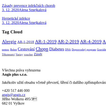
Zásady prevence infekčních chorob
3. 12. 2020
Alena Smejkalová
Herpetické infekce
3. 12. 2020
Alena Smejkalová
Tag Cloud
Alergie
AR-1-2019
AR-2-2019
AR-4-2019
A
AR-1-2018
Chopn
Cestování
Diabetes
nemoc
Bolest
DNA
Doprovodný program
Gravidi
Zánět
Těhotenství
Varixy
voucher
Všechna práva vyhrazena
Angis plus s.r.o.
Jakékoliv užití obsahu včetně převzetí, šíření či dalšího zpřístupňován
+420 517 446 000
angis@angis.cz
Jiřího Wolkera 495/3
682 01 Vyškov