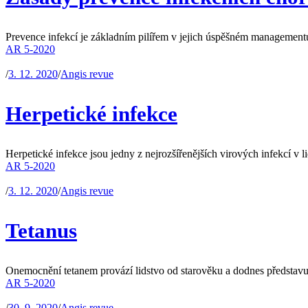
Prevence infekcí je základním pilířem v jejich úspěšném managementu. J
AR 5-2020
/
3. 12. 2020
/
Angis revue
Herpetické infekce
Herpetické infekce jsou jedny z nejrozšířenějších virových infekcí v lid
AR 5-2020
/
3. 12. 2020
/
Angis revue
Tetanus
Onemocnění tetanem provází lidstvo od starověku a dodnes představu
AR 5-2020
/
30. 9. 2020
/
Angis revue