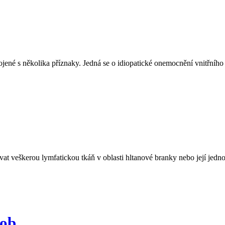
ené s několika příznaky. Jedná se o idiopatické onemocnění vnitřního 
ovat veškerou lymfatickou tkáň v oblasti hltanové branky nebo její je
rob