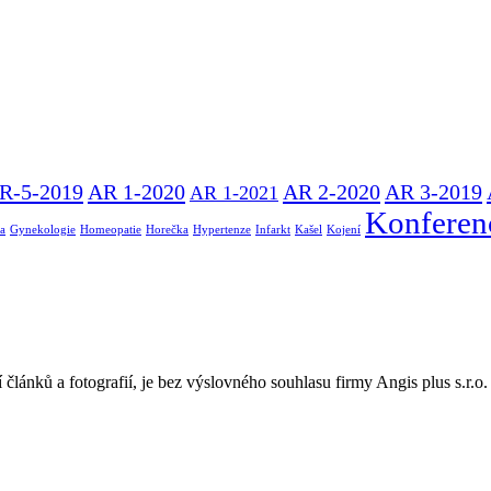
R-5-2019
AR 1-2020
AR 2-2020
AR 3-2019
AR 1-2021
Konferen
ta
Gynekologie
Homeopatie
Horečka
Hypertenze
Infarkt
Kašel
Kojení
í článků a fotografií, je bez výslovného souhlasu firmy Angis plus s.r.o