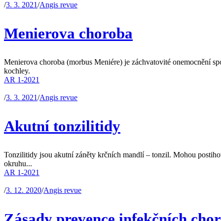
/
3. 3. 2021
/
Angis revue
Menierova choroba
Menierova choroba (morbus Meniére) je záchvatovité onemocnění spoj
kochley.
AR 1-2021
/
3. 3. 2021
/
Angis revue
Akutní tonzilitidy
Tonzilitidy jsou akutní záněty krčních mandlí – tonzil. Mohou postih
okruhu...
AR 1-2021
/
3. 12. 2020
/
Angis revue
Zásady prevence infekčních cho